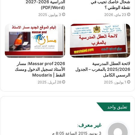
شحال خاصك تجيب في
الدراسية 2026-2027
نقطة الوطني ؟
(PDF/Word)
23 ماي، 2026
3 يوليوز، 2025
لائحة العطل المدرسية
Massar prof 2026: مسار
2025/2026 بالمغرب – الجدول
الأستاذ تسجيل الدخول ومسك
الرسمي الكامل
النقط | Moudaris
1 يوليوز، 2025
28 أبريل، 2025
تعليق واحد
ي
غير معرف
:
ق
3 يونيو، 2015 الساعة 8:05 م