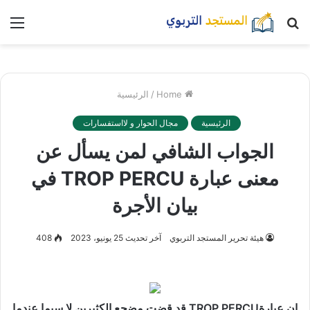
بحث
nu
عن
Home
/
الرئيسية
الرئيسية
مجال الحوار و لااستفسارات
الجواب الشافي لمن يسأل عن
معنى عبارة TROP PERCU في
بيان الأجرة
هيئة تحرير المستجد التربوي
آخر تحديث 25 يونيو، 2023
408
إن عبارة
TROP PERCU
قد قضت مضجع الكثيرين لا سيما عندما