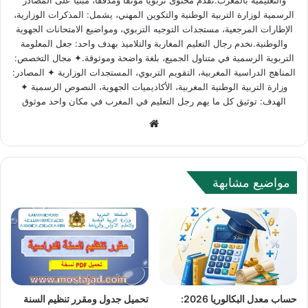
الرسمية لوزارة التربية الوطنية والتكوين المهني، يشمل: المذكرات الوزارية،
الإطارات المرجعية، مستجدات التوجيه التربوي، ومواضيع الامتحانات الجهوية
والوطنية.نخدم رجال التعليم المغاربة والتلاميذ بهدف واحد: جعل المعلومة
التربوية الرسمية في متناول الجميع، بلغة واضحة وموثوقة.✦ مجال التخصص:
المناهج الدراسية المغربية، التقويم التربوي، المستجدات الوزارية ✦ المصادر:
وزارة التربية الوطنية المغربية، الأكاديميات الجهوية، النصوص الرسمية ✦
الهدف: توثيق كل ما يهم رجل التعليم في المغرب في مكان واحد موثوق
W
e
b
s
مواضيع مشابهة
i
t
e
حساب معدل البكالوريا 2026:
تحميل جدول ومقرر تنظيم السنة