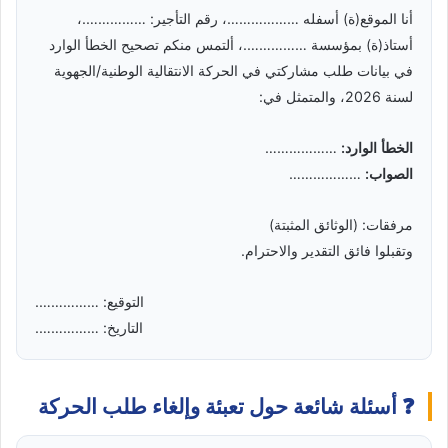
أنا الموقع(ة) أسفله ………………، رقم التأجير: …………….،
أستاذ(ة) بمؤسسة …………….، ألتمس منكم تصحيح الخطأ الوارد
في بيانات طلب مشاركتي في الحركة الانتقالية الوطنية/الجهوية
لسنة 2026، والمتمثل في:
الخطأ الوارد:
………………
الصواب:
………………
مرفقات: (الوثائق المثبتة)
وتقبلوا فائق التقدير والاحترام.
التوقيع: …………….
التاريخ: …………….
❓ أسئلة شائعة حول تعبئة وإلغاء طلب الحركة