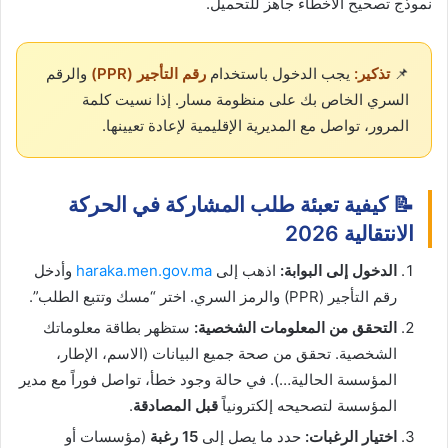
نموذج تصحيح الأخطاء جاهز للتحميل.
📌
تذكير:
يجب الدخول باستخدام
رقم التأجير (PPR)
والرقم
السري الخاص بك على منظومة مسار. إذا نسيت كلمة
المرور، تواصل مع المديرية الإقليمية لإعادة تعيينها.
📝 كيفية تعبئة طلب المشاركة في الحركة
الانتقالية 2026
الدخول إلى البوابة:
اذهب إلى
haraka.men.gov.ma
وأدخل
رقم التأجير (PPR) والرمز السري. اختر “مسك وتتبع الطلب”.
التحقق من المعلومات الشخصية:
ستظهر بطاقة معلوماتك
الشخصية. تحقق من صحة جميع البيانات (الاسم، الإطار،
المؤسسة الحالية…). في حالة وجود خطأ، تواصل فوراً مع مدير
المؤسسة لتصحيحه إلكترونياً
قبل المصادقة
.
اختيار الرغبات:
حدد ما يصل إلى
15 رغبة
(مؤسسات أو