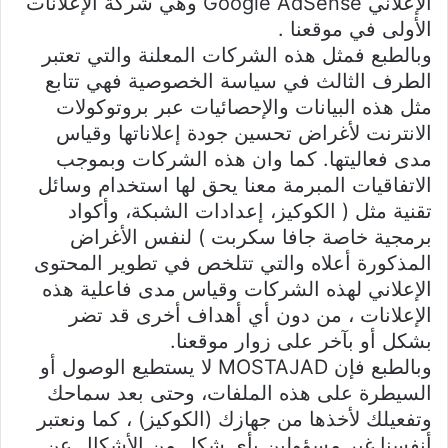
الإعلاني Google AdSense وهي شركة الإعلانات
الأولى في موقعنا .
وبالطبع فمثل هذه الشركات المعلنة والتي تعتبر
الطرف الثالث في سياسة الخصوصية فهي تتابع
مثل هذه البيانات والإحصائيات عبر بروتوكولات
الانترنت لأغراض تحسين جودة إعلاناتها وقياس
مدى فعاليتها. كما وان هذه الشركات وبموجب
الاتفاقيات المبرمة معنا يحق لها استخدام وسائل
تقنية مثل ( الكوكيز، إعدادات الشبكة، وأكواد
برمجية خاصة جافا سكربت ) لنفس الأغراض
المذكورة أعلاه والتي تتلخص في تطوير المحتوى
الإعلاني لهذه الشركات وقياس مدى فاعلية هذه
الإعلانات ، من دون أي أهداف أخرى قد تضر
بشكل أو بآخر على زوار موقعنا.
وبالطبع فإن MOSTAJAD لا يستطيع الوصول أو
السيطرة على هذه الملفات، وحتى بعد سماحك
وتفعيلك لأخذها من جهازك (الكوكيز) ، كما ونعتبر
أنفسنا غير مسؤولين بأي شكل من الأشكال عن