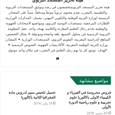
هيئة تحرير المستجد التربويمتخصصون في رصد وتوثيق المستجدات التربوية
والتعليمية بالمغرب.نقدم محتوى تربوياً موثقاً ومدققاً، مبنياً على المصادر
الرسمية لوزارة التربية الوطنية والتكوين المهني، يشمل: المذكرات الوزارية،
الإطارات المرجعية، مستجدات التوجيه التربوي، ومواضيع الامتحانات الجهوية
والوطنية.نخدم رجال التعليم المغاربة والتلاميذ بهدف واحد: جعل المعلومة
التربوية الرسمية في متناول الجميع، بلغة واضحة وموثوقة.✦ مجال التخصص:
المناهج الدراسية المغربية، التقويم التربوي، المستجدات الوزارية ✦ المصادر:
وزارة التربية الوطنية المغربية، الأكاديميات الجهوية، النصوص الرسمية ✦
الهدف: توثيق كل ما يهم رجل التعليم في المغرب في مكان واحد موثوق
W
e
b
s
مواضيع مشابهة
i
t
فروض محروسة في الفيزياء و
تحميل تلخيص مميز لدروس مادة
e
الكيمياء الاولى باكالوريا علوم
الجغرافيا الثانية باكالوريا
تجريبية و علوم رياضية الدورة
19 يناير، 2016
الأولى
30 دجنبر، 2016