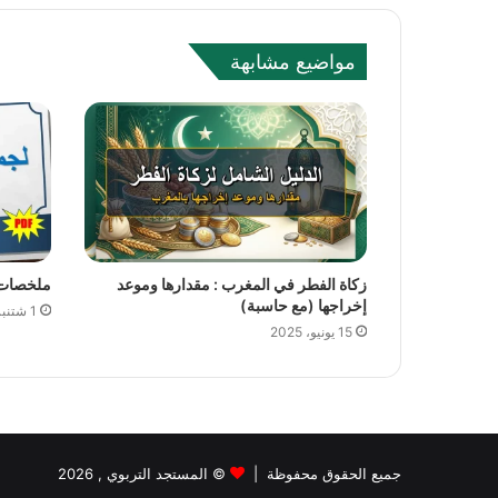
s
i
مواضيع مشابهة
t
e
زكاة الفطر في المغرب : مقدارها وموعد
ملخصات 
إخراجها (مع حاسبة)
1 شتنبر، 2024
15 يونيو، 2025
جميع الحقوق محفوظة |
©
المستجد التربوي
, 2026