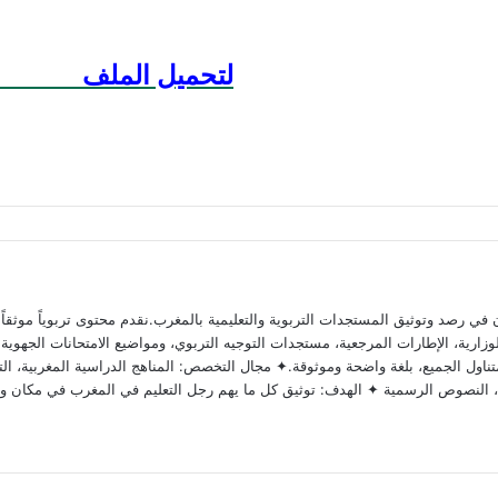
Pour Télécharger لتحميل الملف
 رصد وتوثيق المستجدات التربوية والتعليمية بالمغرب.نقدم محتوى تربوياً موثقاً ومد
ارية، الإطارات المرجعية، مستجدات التوجيه التربوي، ومواضيع الامتحانات الجهوية وا
ناول الجميع، بلغة واضحة وموثوقة.✦ مجال التخصص: المناهج الدراسية المغربية، التق
وية، النصوص الرسمية ✦ الهدف: توثيق كل ما يهم رجل التعليم في المغرب في مكان و