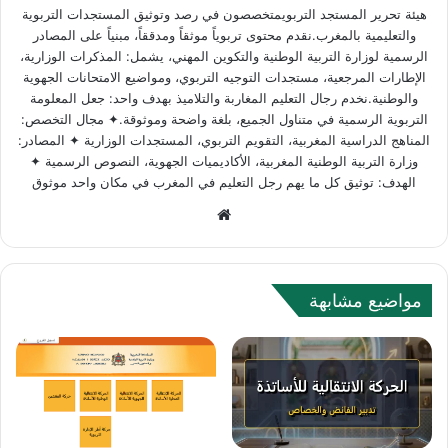
هيئة تحرير المستجد التربويمتخصصون في رصد وتوثيق المستجدات التربوية
والتعليمية بالمغرب.نقدم محتوى تربوياً موثقاً ومدققاً، مبنياً على المصادر
الرسمية لوزارة التربية الوطنية والتكوين المهني، يشمل: المذكرات الوزارية،
الإطارات المرجعية، مستجدات التوجيه التربوي، ومواضيع الامتحانات الجهوية
والوطنية.نخدم رجال التعليم المغاربة والتلاميذ بهدف واحد: جعل المعلومة
التربوية الرسمية في متناول الجميع، بلغة واضحة وموثوقة.✦ مجال التخصص:
المناهج الدراسية المغربية، التقويم التربوي، المستجدات الوزارية ✦ المصادر:
وزارة التربية الوطنية المغربية، الأكاديميات الجهوية، النصوص الرسمية ✦
الهدف: توثيق كل ما يهم رجل التعليم في المغرب في مكان واحد موثوق
W
e
b
s
مواضيع مشابهة
i
t
e