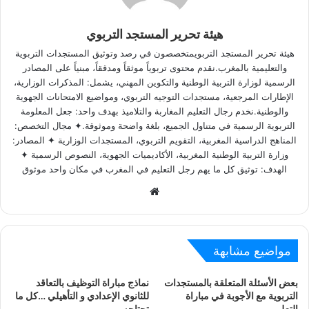
هيئة تحرير المستجد التربوي
هيئة تحرير المستجد التربويمتخصصون في رصد وتوثيق المستجدات التربوية
والتعليمية بالمغرب.نقدم محتوى تربوياً موثقاً ومدققاً، مبنياً على المصادر
الرسمية لوزارة التربية الوطنية والتكوين المهني، يشمل: المذكرات الوزارية،
الإطارات المرجعية، مستجدات التوجيه التربوي، ومواضيع الامتحانات الجهوية
والوطنية.نخدم رجال التعليم المغاربة والتلاميذ بهدف واحد: جعل المعلومة
التربوية الرسمية في متناول الجميع، بلغة واضحة وموثوقة.✦ مجال التخصص:
المناهج الدراسية المغربية، التقويم التربوي، المستجدات الوزارية ✦ المصادر:
وزارة التربية الوطنية المغربية، الأكاديميات الجهوية، النصوص الرسمية ✦
الهدف: توثيق كل ما يهم رجل التعليم في المغرب في مكان واحد موثوق
Website
مواضيع مشابهة
بعض الأسئلة المتعلقة بالمستجدات
نماذج مباراة التوظيف بالتعاقد
التربوية مع الأجوبة في مباراة
للثانوي الإعدادي و التأهيلي …كل ما
التعليم
تحتاجه –