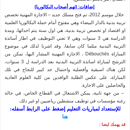
إضافات: (تهم أصحاب البكالوريا)
خلال موسم 2012، تم فتح مسلك جديد – الاجازة المهنية تخصص
تربية بدنية بالدار البيضاء وهي مفتوح أمام حملة البكالوريا العلمية
او اقتصاد او تخصص تربية بدنية، هي اول سنة يتم احداثها، ومدة
الدراسة هي 3 سنوات وهي لا تعني التوظيف في اطار أساتذة
التربية البدنية مثلما كان سابقا، وقد اشرنا لدلك في موضوع
المباراة
Débouchés
، الاجازة المهنية المشار اليها، تمكن من
الترشح لمباراة اساتذة التربية البدنية بعد الدراسة ل 3 سنوات،
لكن هناك اسبقية وأفضلية واحتمال جد كبير للنجاح في تلك
المباراة، على عكس الطلبة الوافدين من كلية العلوم العادية
والحاصلين على الاجازة.
– من جهة ثانية، يمكن الاشتغال في القطاع الخاص، في حالة
رغبة مؤسسات في توظيف منشطين رياضيين او غير دلك.
للإستعداد لمباريات التعليم إضغط على الرابط أسفله:
هنا
قد يهمك ايضا :