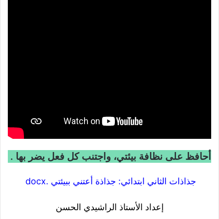
أحافظ على نظافة بيئتي، واجتنب كل فعل يضر بها .
جذاذات الثاني ابتدائي: جذاذة أعتني ببيئتي .docx
إعداد الأستاذ الراشيدي الحسن