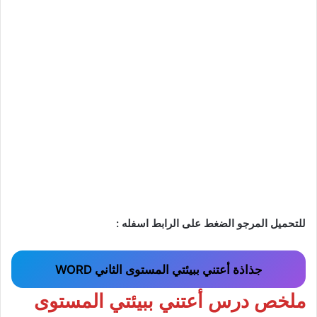
للتحميل المرجو الضغط على الرابط اسفله :
جذاذة أعتني ببيئتي المستوى الثاني WORD
ملخص درس أعتني ببيئتي المستوى