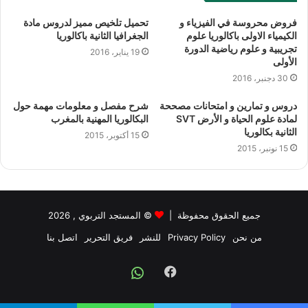
فروض محروسة في الفيزياء و
تحميل تلخيص مميز لدروس مادة
الكيمياء الاولى باكالوريا علوم
الجغرافيا الثانية باكالوريا
تجريبية و علوم رياضية الدورة
19 يناير، 2016
الأولى
30 دجنبر، 2016
دروس و تمارين و امتحانات مصححة
شرح مفصل و معلومات مهمة حول
لمادة علوم الحياة و الأرض SVT
البكالوريا المهنية بالمغرب
الثانية بكالوريا
15 أكتوبر، 2015
15 نونبر، 2015
جميع الحقوق محفوظة |
©
المستجد التربوي
, 2026
من نحن
Privacy Policy
للنشر
فريق التحرير
اتصل بنا
Facebook
Whatsapp