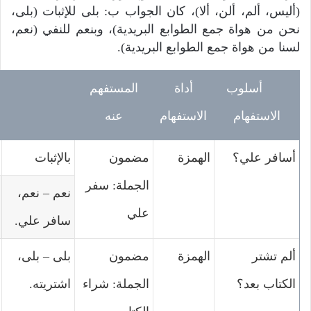
(أليس، ألم، ألن، ألا)، كان الجواب ب: بلى للإثبات (بلى،
نحن من هواة جمع الطوابع البريدية)، وبنعم للنفي (نعم،
لسنا من هواة جمع الطوابع البريدية).
أسلوب
أداة
المستفهم
الاستفهام
الاستفهام
عنه
أسافر علي؟
الهمزة
مضمون
بالإثبات
الجملة: سفر
نعم – نعم،
علي
سافر علي.
ألم تشتر
الهمزة
مضمون
بلى – بلى،
الكتاب بعد؟
الجملة: شراء
اشتريته.