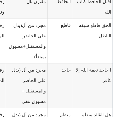
أقبل الحافظ كتاب
الحافظ
مقترن بأل
رفع
الله
ونص
الحق قاطع سيفه
قاطع
مجرد من أل(يدل
رف
الباطل
على الحاضر
الم
والمستقبل+مسبوق
بمبتدأ)
ا جاحد نعمة الله إلا
جاحد
مجرد من أل (يدل
رفع
كافر
على الحاضر
الم
والمستقبل +
مسبوق بنفي
هل القائد منظم
منظم
مجرد من أل (يدل
رفع