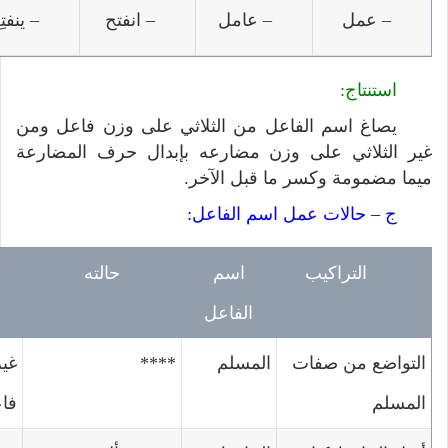
– عمل
– عامل
– انفتح
– ينفتِ
استنتاج:
يصاغ اسم الفاعل من الثلاثي على وزن فاعل ومن
غير الثلاثي على وزن مضارعه بإبدال حرف المضارعة
ميما مضمومة وكسر ما قبل الآخر.
ج – حالات عمل اسم الفاعل:
التراكيب
اسم
حالته
الفاعل
التواضع من صفات
المسلم
****
غير
المسلم
فاع