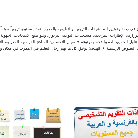
 رصد وتوثيق المستجدات التربوية والتعليمية بالمغرب.نقدم محتوى تربوياً موثقاً ومد
ارية، الإطارات المرجعية، مستجدات التوجيه التربوي، ومواضيع الامتحانات الجهوية وا
ناول الجميع، بلغة واضحة وموثوقة.✦ مجال التخصص: المناهج الدراسية المغربية، التق
وية، النصوص الرسمية ✦ الهدف: توثيق كل ما يهم رجل التعليم في المغرب في مكان و