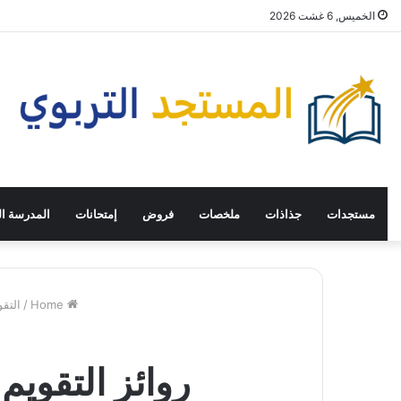
الخميس, 6 غشت 2026
مستجدات
جذاذات
ملخصات
فروض
إمتحانات
المدرسة ال
Home
/
التق
روائز التقوي