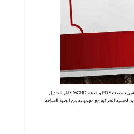
تحميل أحدث نماذج روائز التقويم التشخيصي المستوى الثالث ابتدائي مع التصحيح 2026/2025 لجميع المواد في حلة رائعة . كل شيء بصيغة PDF وبصيغة WORD قابل للتعديل
ة, و الحسية الحركية مع مجموعة من الصيغ المتاحة