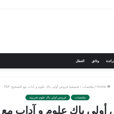
رائدة
وثائق
العطل
Home
/
ملخصات
/
تجميعية فروض أولى باك علوم و آداب مع التصحيح PDF
ملخصات
فروض اولى باك علوم تجريبية
ولى باك علوم و آداب مع الت