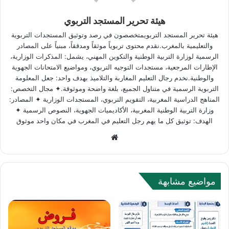
هيئة تحرير المستجد التربوي
هيئة تحرير المستجد التربويمتخصصون في رصد وتوثيق المستجدات التربوية
والتعليمية بالمغرب.نقدم محتوى تربوياً موثقاً ومدققاً، مبنياً على المصادر
الرسمية لوزارة التربية الوطنية والتكوين المهني، يشمل: المذكرات الوزارية،
الإطارات المرجعية، مستجدات التوجيه التربوي، ومواضيع الامتحانات الجهوية
والوطنية.نخدم رجال التعليم المغاربة والتلاميذ بهدف واحد: جعل المعلومة
التربوية الرسمية في متناول الجميع، بلغة واضحة وموثوقة.✦ مجال التخصص:
المناهج الدراسية المغربية، التقويم التربوي، المستجدات الوزارية ✦ المصادر:
وزارة التربية الوطنية المغربية، الأكاديميات الجهوية، النصوص الرسمية ✦
الهدف: توثيق كل ما يهم رجل التعليم في المغرب في مكان واحد موثوق
Website
مواضيع مشابهة