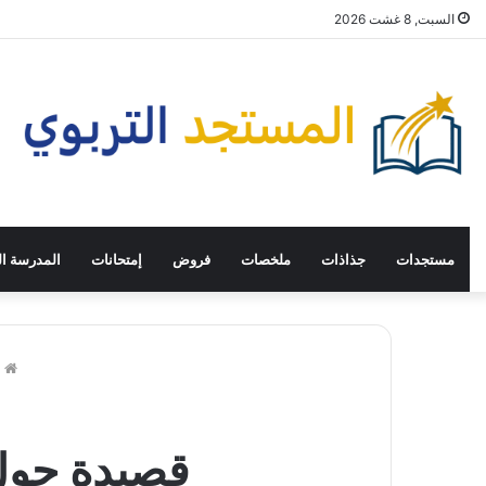
السبت, 8 غشت 2026
مستجدات
جذاذات
ملخصات
فروض
إمتحانات
المدرسة ال
Home
قصيدة حول