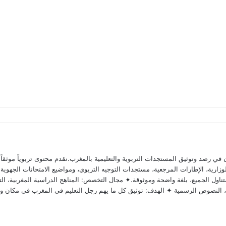
 رصد وتوثيق المستجدات التربوية والتعليمية بالمغرب.نقدم محتوى تربوياً موثقاً ومد
ارية، الإطارات المرجعية، مستجدات التوجيه التربوي، ومواضيع الامتحانات الجهوية وا
ناول الجميع، بلغة واضحة وموثوقة.✦ مجال التخصص: المناهج الدراسية المغربية، التق
وية، النصوص الرسمية ✦ الهدف: توثيق كل ما يهم رجل التعليم في المغرب في مكان و