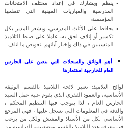
ينظم ويشارك في إعداد مختلف الامتحانات
المدرسية والمباريات المهنية التي تنظمها
المؤسسة،
يحافظ على الأثاث المدرسي، ويشعر المدير بكل
تكسير أو إتلاف لحق به، عاملا على ضبط التلاميذ
المتسببين في ذلك وإخبار آبائهم لتعويض ما اتلف.
أهم الوثائق والسجلات التي يتعين على الحارس
العام للخارجية استثمارها
لوائح التلاميذ: تعتبر لائحة التلاميذ بالقسم الوثيقة
الأساسية، والعمود الفقري الذي يقوم عليه عمل السيد
الحارس العام ، لذا يتوجب فيها التنظيم المحكم ،
والدقة في المعلومات التي تسجل عليها ، فهي المرجع
الأساسي لكل من الأستاذ والمفتش ولكل من يرغب
في معرفة عدد التلاميذ بالقسم ووضعيتهم الدراسية من