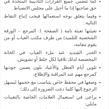
كما تتضمن جميع القرارات التأديبية المتخذة في
حق صاحبها إذا ما أحيل على مجلس الانضباط.
وفيما يتعلق بوجه استعمالها فيجب إتباع النقاط
التالية :
تعبئتها تعبئة تامة ( الصفحة 1: المرجع – الورقة
الشخصية للتلميذ) من طرف مكتب الغياب أو من
يقوم مقامه،
الحذر الشديد عند ملء الغياب في الخانة
المخصصة لذلك تلافيا لكل خلط أو تشويش،
تلوين أيام العطل والأعياد بلون يضمن جودتها
كمرجع مهم عند المراقبة والإطلاع،
وضعها في محفظ خاص يتناسب مع حجمها ليسهل
الرجوع إليها كلما دعت الضرورة إلى ذلك؛
يراعى في استعمال العلامات الخاصة بالتغيبات
مايلي: