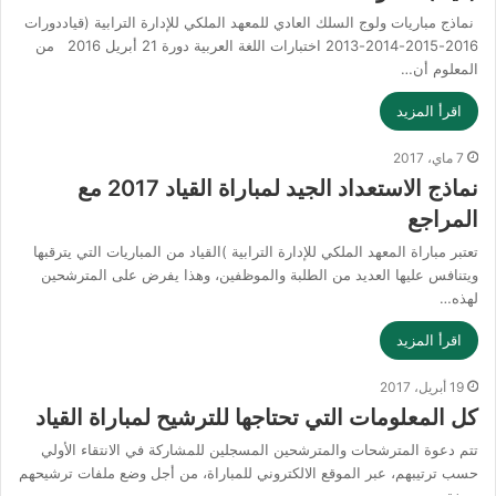
نماذج مباريات ولوج السلك العادي للمعهد الملكي للإدارة الترابية (قياددورات
2016-2015-2014-2013 اختبارات اللغة العربية دورة 21 أبريل 2016 من
المعلوم أن…
اقرأ المزيد
7 ماي، 2017
نماذج الاستعداد الجيد لمباراة القياد 2017 مع
المراجع
تعتبر مباراة المعهد الملكي للإدارة الترابية )القياد من المباريات التي يترقبها
ويتنافس عليها العديد من الطلبة والموظفين، وهذا يفرض على المترشحين
لهذه…
اقرأ المزيد
19 أبريل، 2017
كل المعلومات التي تحتاجها للترشيح لمباراة القياد
تتم دعوة المترشحات والمترشحين المسجلين للمشاركة في الانتقاء الأولي
حسب ترتيبهم، عبر الموقع الالكتروني للمباراة، من أجل وضع ملفات ترشيحهم
بصفة…