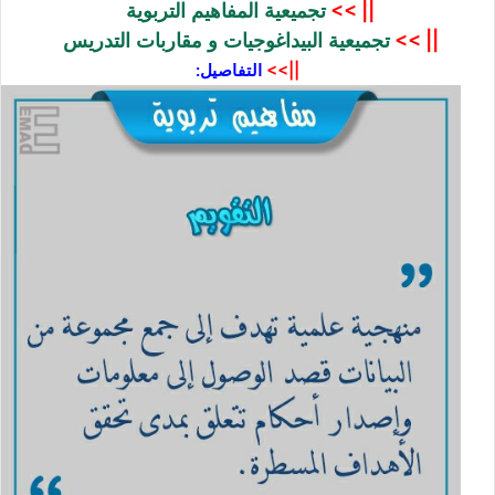
|| >>
تجميعية المفاهيم التربوية
|| >>
تجميعية البيداغوجيات و مقاربات التدريس
||>>
التفاصيل: