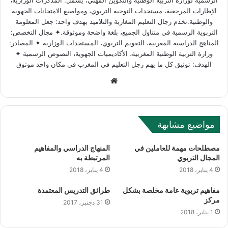
الإطارات المرجعية، مستجدات التوجيه التربوي، ومواضيع الامتحانات الجهوية
والوطنية.نخدم رجال التعليم المغاربة والتلاميذ بهدف واحد: جعل المعلومة
التربوية الرسمية في متناول الجميع، بلغة واضحة وموثوقة.✦ مجال التخصص:
المناهج الدراسية المغربية، التقويم التربوي، المستجدات الوزارية ✦ المصادر:
وزارة التربية الوطنية المغربية، الأكاديميات الجهوية، النصوص الرسمية ✦
الهدف: توثيق كل ما يهم رجل التعليم في المغرب في مكان واحد موثوق
W
e
b
s
مواضيع مشابهة
i
t
مصطلحات مهمة للعاملين في
المنهاج الدراسي والمفاهيم
e
المجال التربوي
المرتبطة به
4 يناير، 2018
4 يناير، 2018
ﻣﻔﺎﻫﻴﻢ ﺗﺮﺑﻮﻳﺔ ﻋﺎﻣﺔ مخلصة بشكل
طرائق التدريس المعتمدة
مركز
31 دجنبر، 2017
1 يناير، 2018