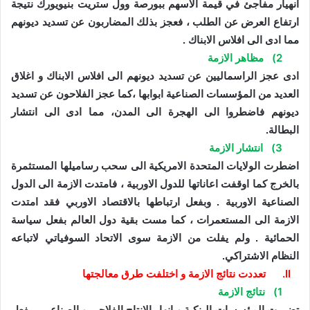
انهيار مفاجئ في قيمة الاسهم ببورصة وول ستريت بنيويورك نتيجة
ارتفاع العرض عن الطلب ، فعجز بذلك المضاربون عن تسديد ديونهم
مما ادى الى افلاس الابناك .
2)
مظاهر الازمة
ادى عجز الراسماليين عن تسديد ديونهم الى افلاس الابناك و اغلاق
العديد من المؤسسات الصناعية ابوابها ،كما عجز الفلاحون عن تسديد
ديونهم فاضطروا الى الهجرة الى المدن، مما ادى الى انتشار
البطالة.
3)
انتشار الازمة
اضطرت الولايات المتحدة الامريكية الى سحب رساميلها المستثمرة
بالخرج كما اوقفت اعاناتها للدول الاوربية ، فامتدت الازمة الى الدول
الصناعية الاوربية . وبفعل ارتباطها بالاقتصاد الاوربي فقد امتدت
الازمة الى المستعمرات ، كما مست بقية دول العالم بفعل سياسة
الحمائية . ولم يفلت من الازمة سوى الاتحاد السوفياتي لاتباعه
النظام الاشتراكي.
II.
تعددت نتائج الازمة و اختلفت طرق معالجتها
1)
نتائج الازمة
تضررت المؤسسات البنكية و انهار الانتاج الفلاحي و الصناعي ، بفعل