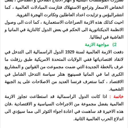
انخفاض الاسعار وتراجع الاستهلاك فتازمت المبادلات العالمية ، كما
انتشرالبؤس و تزايدت اعداد العاطلين وتكاترت الهجرة القروية.
احيت كذلك هذه الازمة الصراعات الاستعمارية ، كما ادت الى وصول
الانظمة الديكتاتورية الى الحكم في بعض الدول كالنازية في المانيا و
الفاشية في ايطاليا.
2)
مواجهة الازمة
دفعت الازمة العالمية لسنة 1929 الدول الراسمالية الى التدخل في
لانقاد اقتصادياتها ففي الولايات المتحدة الامريكية طبق رزفلت ما
عرف بالخطة الجديدة التي ضمت مجموعت من القوانين و المشاريع
الكبرى اما في المانيا فسينهج هتلر سياسة التدخل الشامل في
الاقتصاد ، كما ستعرف فرنسا العديد من الاصلاحات على يد الجبهة
الشعبية.
خاتمة :
اذا كانت الدول الراسمالية قد استطاعت تجاوز الازمة
العالمية بفضل مجموعة من الاجراءات السياسية و الاقتصادية ،فان
هذه الاخيرة قد ساهمت في اعادة اجواء الثوثر الى مما سيؤدي الى
اندلاع الحرب العالمية الثانية.