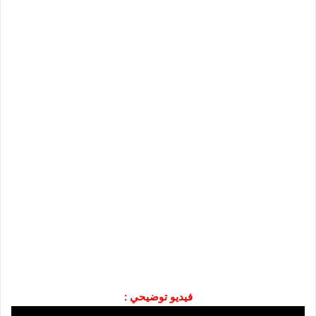
فيديو توضيحي :