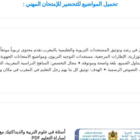
تحميل المواضيع للتحضير للإمتحان المهني :
 رصد وتوثيق المستجدات التربوية والتعليمية بالمغرب.نقدم محتوى تربوياً موثقاً ومد
ارية، الإطارات المرجعية، مستجدات التوجيه التربوي، ومواضيع الامتحانات الجهوية وا
ناول الجميع، بلغة واضحة وموثوقة.✦ مجال التخصص: المناهج الدراسية المغربية، التق
وية، النصوص الرسمية ✦ الهدف: توثيق كل ما يهم رجل التعليم في المغرب في مكان و
أسئلة في علوم التربية والديداكتيك مع 
لمباراة التعليم PDF