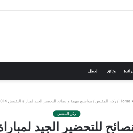
رائدة
وثائق
العطل
Home
/
ركن المفتش
/
مواضيع مهمة و نصائح للتحضير الجيد لمباراة التفتيش 2014
ركن المفتش
ئح للتحضير الجيد لمباراة ال