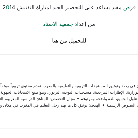
قر
ص
مفيد يساعد على التحضير الجيد لمباراة التفتيش 2
14
0
من إعدا
د
جمعية الاستاذ
للتحميل من هنا
 رصد وتوثيق المستجدات التربوية والتعليمية بالمغرب.نقدم محتوى تربوياً موثقاً ومد
ارية، الإطارات المرجعية، مستجدات التوجيه التربوي، ومواضيع الامتحانات الجهوية وا
ناول الجميع، بلغة واضحة وموثوقة.✦ مجال التخصص: المناهج الدراسية المغربية، التق
وية، النصوص الرسمية ✦ الهدف: توثيق كل ما يهم رجل التعليم في المغرب في مكان و