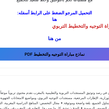
التحميل المرجو الضغط على الرابط أسفله:
هنا
ة التوجيه والتخطيط التربوي
من هنا
نماذج مباراة التوجيه والتخطيط PDF
 رصد وتوثيق المستجدات التربوية والتعليمية بالمغرب.نقدم محتوى تربوياً موثقاً ومد
ارية، الإطارات المرجعية، مستجدات التوجيه التربوي، ومواضيع الامتحانات الجهوية وا
ناول الجميع، بلغة واضحة وموثوقة.✦ مجال التخصص: المناهج الدراسية المغربية، التق
وية، النصوص الرسمية ✦ الهدف: توثيق كل ما يهم رجل التعليم في المغرب في مكان و