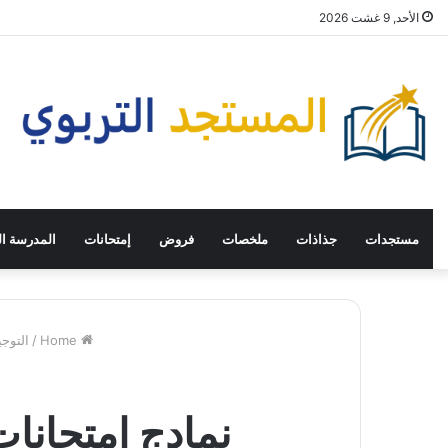
الأحد, 9 غشت 2026
مستجدات
جذاذات
ملخصات
فروض
إمتحانات
المدرسة ال
Home
/
التوج