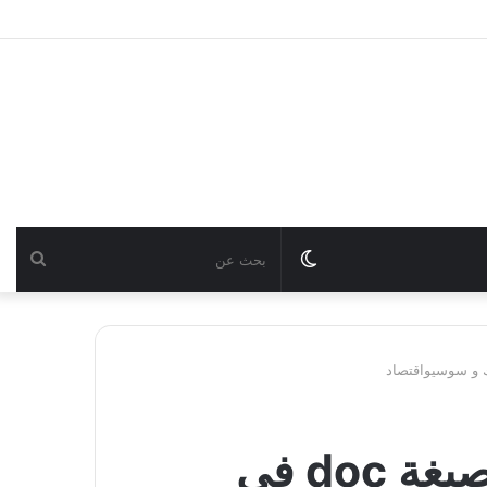
Switch
بحث
skin
عن
نمادج امتحانات مركز التوجيه والتخطيط بصيغة doc في