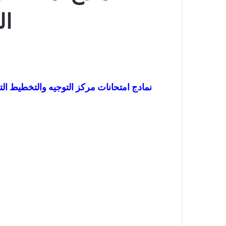
ال
نمادج امتحانات مركز التوجيه والتخطيط التربوي بصيغة doc في البسيكوتكنيك و سوسيواقتصاد زائد أمثلة لأسئلة ش