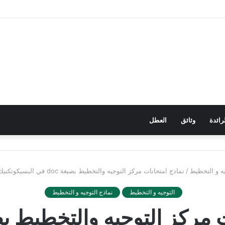
رائدة
وثائق
العطل
يه و التخطيط
/
نمادج امتحانات مركز التوجيه والتخطيط بصيغة doc في البسيكوتكنيك و سوسيواقتصاد
التوجيه و التخطيط
نماذج التوجيه و التخطيط