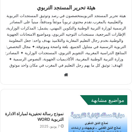
هيئة تحرير المستجد التربوي
هيئة تحرير المستجد التربويمتخصصون في رصد وتوثيق المستجدات التربوية
والتعليمية بالمغرب.نقدم محتوى تربوياً موثقاً ومدققاً، مبنياً على المصادر
الرسمية لوزارة التربية الوطنية والتكوين المهني، يشمل: المذكرات الوزارية،
الإطارات المرجعية، مستجدات التوجيه التربوي، ومواضيع الامتحانات الجهوية
والوطنية.نخدم رجال التعليم المغاربة والتلاميذ بهدف واحد: جعل المعلومة
التربوية الرسمية في متناول الجميع، بلغة واضحة وموثوقة.✦ مجال التخصص:
المناهج الدراسية المغربية، التقويم التربوي، المستجدات الوزارية ✦ المصادر:
وزارة التربية الوطنية المغربية، الأكاديميات الجهوية، النصوص الرسمية ✦
الهدف: توثيق كل ما يهم رجل التعليم في المغرب في مكان واحد موثوق
W
e
b
s
مواضيع مشابهة
i
t
نموذج رسالة تحفيزية لمباراة الادارة
e
التربوية WORD
7 يونيو، 2025