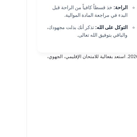
الراحة:
خذ قسطاً كافياً من الراحة قبل
البدء في مراجعة المادة الموالية.
التوكل على الله:
تذكر أنك بذلت مجهودك،
والباقي بتوفيق الله تعالى.
تحميل كافة نماذج الامتحانات الإشهادية لجميع المستويات (ابتدائي، إعدادي، ثانوي) مع عناصر الإجابة والتصحيح للموسم 2025-2026. استعد بفعالية للامتحان الإقليمي، الجهوي،