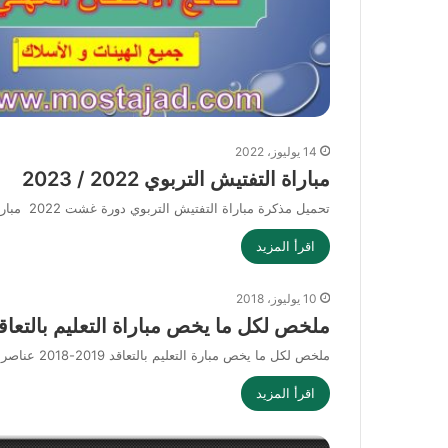
14 يوليوز، 2022
مباراة التفتيش التربوي 2022 / 2023
تحميل مذكرة مباراة التفتيش التربوي دورة غشت 2022 مباراة الدخول إلى مسلك تكوين المفتشين التربويين ستنظم يوم 4 غشت 2022 بالنسبة للمسالك التالية مسلك…
اقرأ المزيد
10 يوليوز، 2018
ملخص لكل ما يخص مباراة التعليم بالتعاق
ملخص لكل ما يخص مبارة التعليم بالتعاقد 2019-2018 عناصر الجذاذاة – ﻣﻮﺿﻮﻉ ﺍﻟﺪﺭﺱ – : البيداغوجيات : الأهداف ، الكفايات ،…
اقرأ المزيد