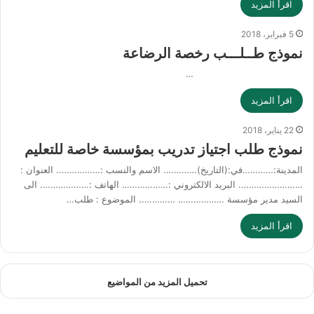
اقرأ المزيد
5 فبراير، 2018
نموذج طــلـــب رخصة الرضاعة
…
اقرأ المزيد
22 يناير، 2018
نموذج طلب اجتياز تدريب بمؤسسة خاصة للتعليم
المدينة:…………في:(التاريخ)…………. الاسم والنسب :…………….. العنوان :
……………………. البريد الالكتروني :……………… الهاتف :………………. الى
السيد مدير مؤسسة ……………… ………….. الموضوع : طلب…
اقرأ المزيد
تحميل المزيد من المواضيع