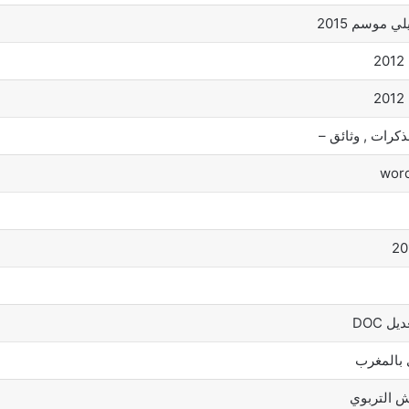
ي موسم 2015
ذكرات , وثائق –
ل DOC
 بالمغرب
يش التربوي