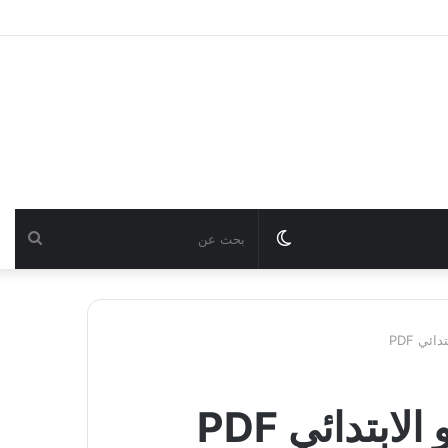
Switch
بحث
skin
عن
ئي PDF
بتدائي PDF