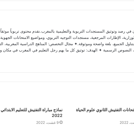
 رصد وتوثيق المستجدات التربوية والتعليمية بالمغرب.نقدم محتوى تربوياً موثقاً ومد
ارية، الإطارات المرجعية، مستجدات التوجيه التربوي، ومواضيع الامتحانات الجهوية وا
ناول الجميع، بلغة واضحة وموثوقة.✦ مجال التخصص: المناهج الدراسية المغربية، التق
وية، النصوص الرسمية ✦ الهدف: توثيق كل ما يهم رجل التعليم في المغرب في مكان و
تحانات التفتيش الثانوي علوم الحياة
نماذج مباراة التفتيش للتعليم الابتدائي
2022
9 غشت، 2022