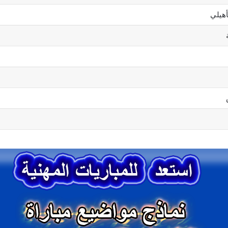
أهيلي