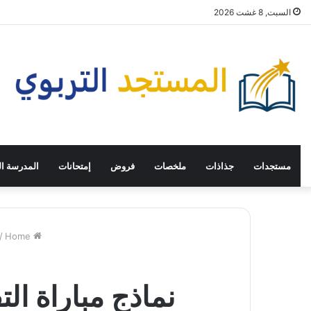
السبت, 8 غشت 2026
مستجدات
جذاذات
ملخصات
فروض
إمتحانات
المدرسة ال
/
Home
نماذج مباراة التف