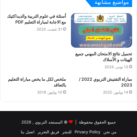
مواضيع مشابهة
أسئلة في علوم التربية والديداكتيك
مع الاجابة لمباراة التعليم PDF
31 غشت، 2023
تحميل نتائج الامتحان المهني جميع
الهيئات و الأسلاك
13 نونبر، 2024
مباراة التفتيش التربوي 2022 /
ملخص لكل ما يخص مباراة التعليم
2023
بالتعاقد
14 يوليوز، 2022
10 يوليوز، 2018
جميع الحقوق محفوظة |
©
المستجد التربوي
, 2026
من نحن
Privacy Policy
للنشر
فريق التحرير
اتصل بنا