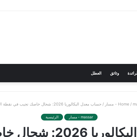
رائدة
وثائق
العطل
مسار
/
/
حساب معدل البكالوريا 2026: شحال خاصك تجيب في نقطة الوطني ؟
massar - مسار
الرئيسية
حساب معدل البكالوريا