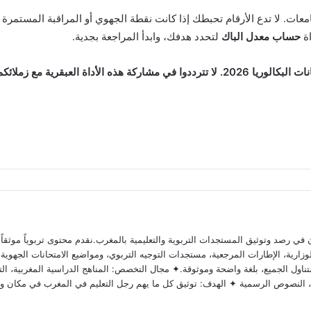
اة
حساب معدل الباك
لتحدد هدفك، وابدأ المراجعة بجدية.
قرية مع زملائكم لتعم الفائدة!
 رصد وتوثيق المستجدات التربوية والتعليمية بالمغرب.نقدم محتوى تربوياً موثقاً ومد
ارية، الإطارات المرجعية، مستجدات التوجيه التربوي، ومواضيع الامتحانات الجهوية وا
ناول الجميع، بلغة واضحة وموثوقة.✦ مجال التخصص: المناهج الدراسية المغربية، التق
وية، النصوص الرسمية ✦ الهدف: توثيق كل ما يهم رجل التعليم في المغرب في مكان و