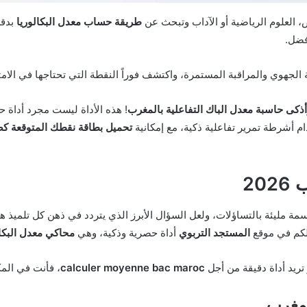
ض، العلوم الرياضية أو الآداب وتبحث عن
طريقة حساب معدل البكالوريا
بدقة
فضل.
 الجهوي والمراقبة المستمرة، واكتشف فوراً النقطة التي تحتاجها في الا
ذكى حاسبة معدل الباك التفاعلية بالمغرب
! هذه الأداة ليست مجرد أداة
 أشرطة تمرير تفاعلية ذكية، مع إمكانية
تحميل بطاقة نقطك المتوقعة كص
20
سمة مليئة بالتساؤلات، ولعل السؤال الأبرز الذي يتردد في ذهن كل تلميذ ه
لكم في موقع
المستجد التربوي
أداة حصرية وذكية، وهي
محاكي معدل البكال
 تريد أداة دقيقة من أجل
calculer moyenne bac maroc
، فأنت في الم
لمغرب