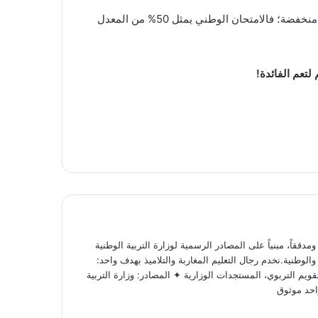
شهادة البكالوريا هي مفتاحك نحو المدارس العليا والجامعات. لا تدع الأرقام تحبطك إذا كانت نقطة الجهوي أو المراقبة المستمرة منخفضة؛ فالامتحان الوطني يمثل 50% من المعدل
ققاً، مبنياً على المصادر الرسمية لوزارة التربية الوطنية
لوطنية.نخدم رجال التعليم المغاربة والتلاميذ بهدف واحد:
ويم التربوي، المستجدات الوزارية ✦ المصادر: وزارة التربية
احد موثوق