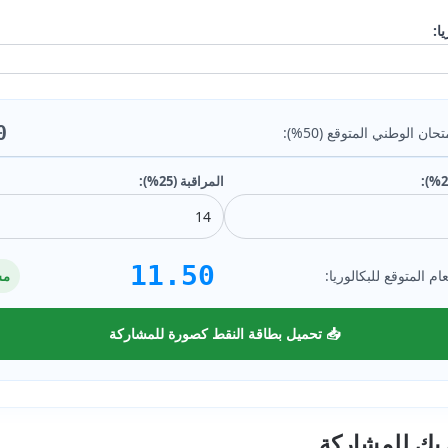
ا:
0
ان الوطني المتوقع (50%):
المراقبة (25%):
11.50
ام المتوقع للبكالوريا:
مس
📥 تحميل بطاقة النقط كصورة للمشاركة
 بك للمشاركة