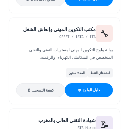
مكتب التكوين المهني وإنعاش الشغل
🔧
OFPPT / ISTA / ITA
بوابة ولوج التكوين المهني لمستويات التقني والتقني
المتخصص في الميكانيك، الكهرباء، والرقمنة.
استحقاق النقط
المدة: سنتين
دليل الولوج 📖
كيفية التسجيل 📄
شهادة التقني العالي بالمغرب
📝
BTS Maroc