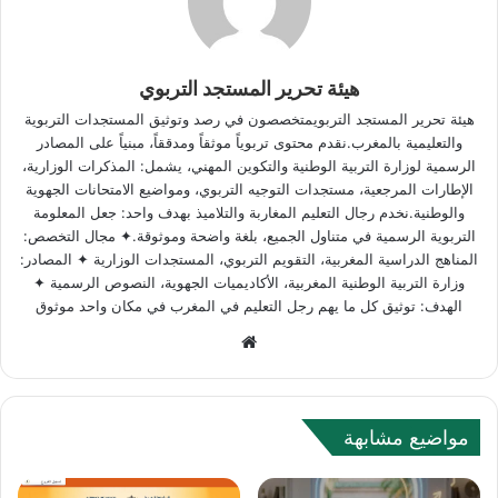
هيئة تحرير المستجد التربوي
هيئة تحرير المستجد التربويمتخصصون في رصد وتوثيق المستجدات التربوية
والتعليمية بالمغرب.نقدم محتوى تربوياً موثقاً ومدققاً، مبنياً على المصادر
الرسمية لوزارة التربية الوطنية والتكوين المهني، يشمل: المذكرات الوزارية،
الإطارات المرجعية، مستجدات التوجيه التربوي، ومواضيع الامتحانات الجهوية
والوطنية.نخدم رجال التعليم المغاربة والتلاميذ بهدف واحد: جعل المعلومة
التربوية الرسمية في متناول الجميع، بلغة واضحة وموثوقة.✦ مجال التخصص:
المناهج الدراسية المغربية، التقويم التربوي، المستجدات الوزارية ✦ المصادر:
وزارة التربية الوطنية المغربية، الأكاديميات الجهوية، النصوص الرسمية ✦
الهدف: توثيق كل ما يهم رجل التعليم في المغرب في مكان واحد موثوق
Website
مواضيع مشابهة