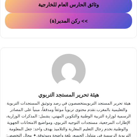
وثائق الحارس العام للخارجية
>> ركن المدير(ة)
هيئة تحرير المستجد التربوي
هيئة تحرير المستجد التربويمتخصصون في رصد وتوثيق المستجدات التربوية
والتعليمية بالمغرب.نقدم محتوى تربوياً موثقاً ومدققاً، مبنياً على المصادر
الرسمية لوزارة التربية الوطنية والتكوين المهني، يشمل: المذكرات الوزارية،
الإطارات المرجعية، مستجدات التوجيه التربوي، ومواضيع الامتحانات الجهوية
والوطنية.نخدم رجال التعليم المغاربة والتلاميذ بهدف واحد: جعل المعلومة
التربوية الرسمية في متناول الجميع، بلغة واضحة وموثوقة.✦ مجال التخصص: