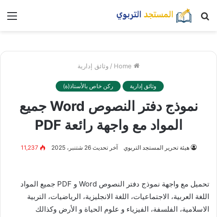
بحث
nu
عن
Home
/
وثائق إدارية
وثائق إدارية
ركن خاص بالأستاذ(ة)
نموذج دفتر النصوص Word جميع
المواد مع واجهة رائعة PDF
هيئة تحرير المستجد التربوي
آخر تحديث 26 شتنبر، 2025
11,237
تحميل مع واجهة نموذج دفتر النصوص Word و PDF جميع المواد
اللغة العربية، الاجتماعيات، اللغة الانجليزية، الرياضيات، التربية
الاسلامية، الفلسفة، الفيزياء و علوم الحياة و الأرض وكذالك