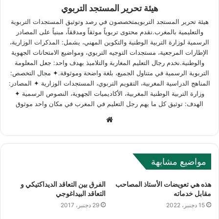
هيئة تحرير المستجد التربوي
هيئة تحرير المستجد التربويمتخصصون في رصد وتوثيق المستجدات التربوية
والتعليمية بالمغرب.نقدم محتوى تربوياً موثقاً ومدققاً، مبنياً على المصادر
الرسمية لوزارة التربية الوطنية والتكوين المهني، يشمل: المذكرات الوزارية،
الإطارات المرجعية، مستجدات التوجيه التربوي، ومواضيع الامتحانات الجهوية
والوطنية.نخدم رجال التعليم المغاربة والتلاميذ بهدف واحد: جعل المعلومة
التربوية الرسمية في متناول الجميع، بلغة واضحة وموثوقة.✦ مجال التخصص:
المناهج الدراسية المغربية، التقويم التربوي، المستجدات الوزارية ✦ المصادر:
وزارة التربية الوطنية المغربية، الأكاديميات الجهوية، النصوص الرسمية ✦
الهدف: توثيق كل ما يهم رجل التعليم في المغرب في مكان واحد موثوق
W
e
b
s
مواضيع مشابهة
i
t
هذه هي تعويضات الأستاذ المصاحب
الفرق بين التعاقد الديداكتيكي و
e
مقابل خدماته
التعاقد البيداغوجي
15 دجنبر، 2022
29 دجنبر، 2017