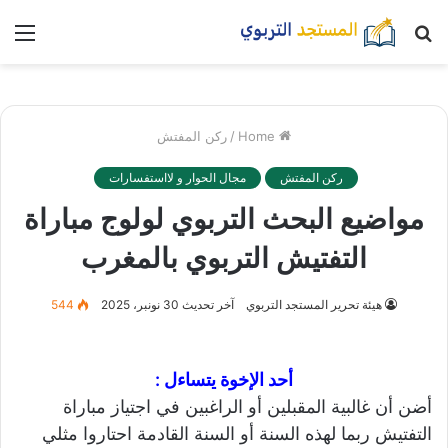
بحث
nu
عن
Home
/
ركن المفتش
ركن المفتش
مجال الحوار و لااستفسارات
مواضيع البحث التربوي لولوج مباراة
التفتيش التربوي بالمغرب
هيئة تحرير المستجد التربوي
آخر تحديث 30 نونبر، 2025
544
أحد الإخوة يتساءل :
أضن أن غالبية المقبلين أو الراغبين في اجتياز مباراة
التفتيش ربما لهذه السنة أو السنة القادمة احتاروا مثلي