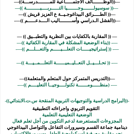
—((
الوظـــــــائف الاجتمـــــاعية للمــــــــدرســـة
))—
—((
سوسيولـــــــوجـــــــيا التـــــربــــيـــــــــة
))—
—((
الطــــرائق البيداغوجـيــة ع العزيز قريش
))—
—((
الفشل الـدراسي وأســــــــاليب الــــدعـــــم
))—-
— ((
المقاربة بالكفايات بين النظرية والتطبــيق
)) —
—- ((
بناء الوضعية المشكلة في المقاربة الكفائية
))—
—- ((
إستراتيجيـــــات التعلـــيـــــم والتعـــلـــم
))—-
—- ((
تحـلـــيــل التعــليــميــــــة التعلـــمــيـــة
))—
—((
التدريس المتمركز حول المتعلم والمتعلمة
))—
—- (
منظـــــومــــــة تكنولــــوجيــا التعليــــم
))—-
-((
البرامج الدراسية والتوجيهات التربوية المنقحة س.ت.الابتدائي
))-
التقويم التربوي واجراءاته التطبيقية
الوضعية التعليمية التعلمية
المجزوءات المستعرضة لدعم التكوين من أجل تعلم فعال
دينامية جماعة القسم وسيرورات التفاعل والتواصل البيداغوجي
نحو مقاربة معرفية لسيكولوجية الطفل وسيرورةالاكتساب