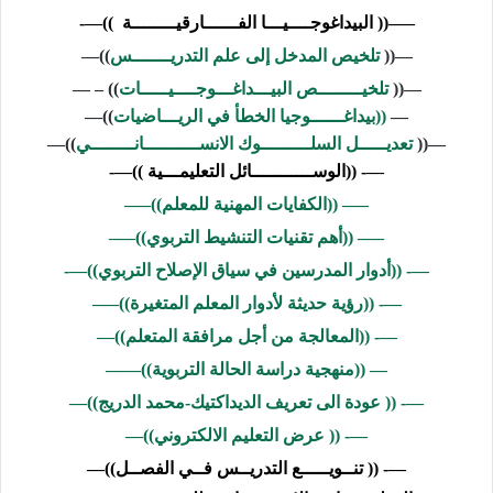
—–((
البيداغوجــــيـــا الفــــــارقيــــــــة
))—-
—((
تلخيص المدخل إلى علم التدريـــــــس
))—
—((
تلخيــــــــص البيـــداغـــوجــــيـــــات
)) – —
—
((
بيداغــــــوجيا الخطأ في الريـــاضيات
))—
—((
تعديـــــل السلـــــــــوك الانســــــــــانــــــــي
))—
—- ((
الوســـــــــــائل التعليمـــية
))—-
—– ((
الكفايات المهنية للمعلم
))—–
—– ((
أهم تقنيات التنشيط التربوي
))—–
—- ((
أدوار المدرسين في سياق الإصلاح التربوي
))—-
—- ((
رؤية حديثة لأدوار المعلم المتغيرة
))—–
—- ((
المعالجة من أجل مرافقة المتعلم
))—
— ((
منهجية دراسة الحالة التربوية
))——
—- ((
عودة الى تعريف الديداكتيك-محمد الدريج
))—
—- ((
عرض التعليم الالكتروني
))—
—- ((
تنــويـــــع التدريــس فــي الفصــل
))—