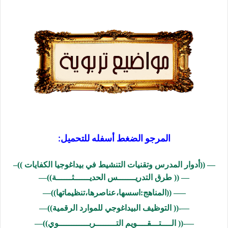
المرجو الضغط أسفله للتحميل:
— ((
أدوار المدرس وتقنيات التنشيط في بيداغوجيا الكفايات
))–
— ((
طرق التدريـــــــس الحديــــــثــــــة
))—
—– ((
المناهج:اسسها،عناصرها،تنظيماتها
))—
—-((
التوظيف البيداغوجي للموارد الرقمية
))—
—-((
الــــتـــقــــويم التــــــــربــــــــــــوي
))—