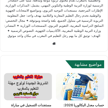
والتعليمية بالمغرب.نقدم محتوى تربوياً موثقاً ومدققاً، مبنياً على المصادر
الرسمية لوزارة التربية الوطنية والتكوين المهني، يشمل: المذكرات الوزارية،
الإطارات المرجعية، مستجدات التوجيه التربوي، ومواضيع الامتحانات الجهوية
والوطنية.نخدم رجال التعليم المغاربة والتلاميذ بهدف واحد: جعل المعلومة
التربوية الرسمية في متناول الجميع، بلغة واضحة وموثوقة.✦ مجال التخصص:
المناهج الدراسية المغربية، التقويم التربوي، المستجدات الوزارية ✦ المصادر:
وزارة التربية الوطنية المغربية، الأكاديميات الجهوية، النصوص الرسمية ✦
الهدف: توثيق كل ما يهم رجل التعليم في المغرب في مكان واحد موثوق
W
e
b
s
مواضيع مشابهة
i
t
e
حساب معدل البكالوريا 2026:
مستجدات التسجيل في مباراة