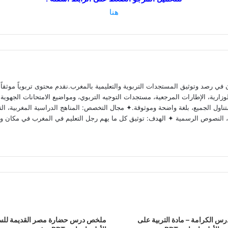
هنا
 رصد وتوثيق المستجدات التربوية والتعليمية بالمغرب.نقدم محتوى تربوياً موثقاً ومد
ارية، الإطارات المرجعية، مستجدات التوجيه التربوي، ومواضيع الامتحانات الجهوية وا
ناول الجميع، بلغة واضحة وموثوقة.✦ مجال التخصص: المناهج الدراسية المغربية، التق
وية، النصوص الرسمية ✦ الهدف: توثيق كل ما يهم رجل التعليم في المغرب في مكان و
 الكرامة – مادة التربية على
ملخص درس حضارة مصر القديمة للس