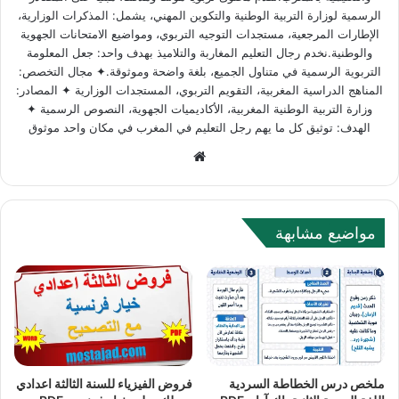
الرسمية لوزارة التربية الوطنية والتكوين المهني، يشمل: المذكرات الوزارية،
الإطارات المرجعية، مستجدات التوجيه التربوي، ومواضيع الامتحانات الجهوية
والوطنية.نخدم رجال التعليم المغاربة والتلاميذ بهدف واحد: جعل المعلومة
التربوية الرسمية في متناول الجميع، بلغة واضحة وموثوقة.✦ مجال التخصص:
المناهج الدراسية المغربية، التقويم التربوي، المستجدات الوزارية ✦ المصادر:
وزارة التربية الوطنية المغربية، الأكاديميات الجهوية، النصوص الرسمية ✦
الهدف: توثيق كل ما يهم رجل التعليم في المغرب في مكان واحد موثوق
W
e
b
s
مواضيع مشابهة
i
t
e
ملخص درس الخطاطة السردية
فروض الفيزياء للسنة الثالثة اعدادي