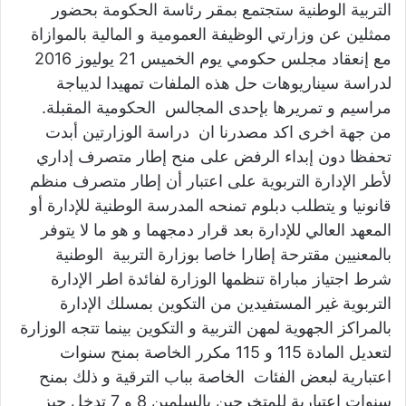
التربية الوطنية ستجتمع بمقر رئاسة الحكومة بحضور
ممثلين عن وزارتي الوظيفة العمومية و المالية بالموازاة
مع إنعقاد مجلس حكومي يوم الخميس 21 يوليوز 2016
لدراسة سيناريوهات حل هذه الملفات تمهيدا لديباجة
مراسيم و تمريرها بإحدى المجالس الحكومية المقبلة.
من جهة اخرى اكد مصدرنا ان دراسة الوزارتين أبدت
تحفظا دون إبداء الرفض على منح إطار متصرف إداري
لأطر الإدارة التربوية على اعتبار أن إطار متصرف منظم
قانونيا و يتطلب دبلوم تمنحه المدرسة الوطنية للإدارة أو
المعهد العالي للإدارة بعد قرار دمجهما و هو ما لا يتوفر
بالمعنيين مقترحة إطارا خاصا بوزارة التربية الوطنية
شرط اجتياز مباراة تنظمها الوزارة لفائدة اطر الإدارة
التربوية غير المستفيدين من التكوين بمسلك الإدارة
بالمراكز الجهوية لمهن التربية و التكوين بينما تتجه الوزارة
لتعديل المادة 115 و 115 مكرر الخاصة بمنح سنوات
اعتبارية لبعض الفئات الخاصة بباب الترقية و ذلك بمنح
سنوات اعتبارية للمتخرجين بالسلمين 8 و 7 تدخل حيز