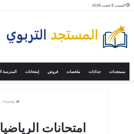
السبت, 8 غشت 2026
مستجدات
جذاذات
ملخصات
فروض
إمتحانات
المدرسة ال
Home
/
ا
امتحانات الرياضيا