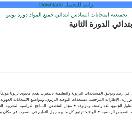
رابط للتحميل Downlaod
تجميعية امتحانات السادس ابتدائي جميع المواد دورة يونيو
ائي الدورة الثانية
 رصد وتوثيق المستجدات التربوية والتعليمية بالمغرب.نقدم محتوى تربوياً موثقاً ومد
ارية، الإطارات المرجعية، مستجدات التوجيه التربوي، ومواضيع الامتحانات الجهوية وا
ناول الجميع، بلغة واضحة وموثوقة.✦ مجال التخصص: المناهج الدراسية المغربية، التق
وية، النصوص الرسمية ✦ الهدف: توثيق كل ما يهم رجل التعليم في المغرب في مكان و