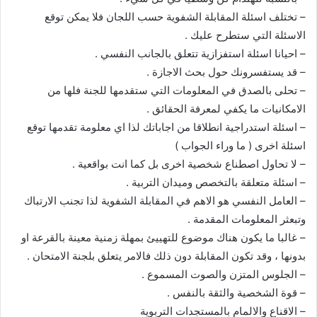
– تختلف اسئلة المقابلة الشفوية حسب اللجان فلا يمكن توقع
الاسئلة التي ستطرح عليك .
– احيانا اسئلة استفزازية تتعلق بالجانب النفسي .
– قد يستفسرونك حول بحث الاجازة .
– تحلى بالصدق في المعلومات التي ستقدمها للجنة فلها من
الامكانيات ما يكفي لمعرفة الحقائق .
– اسئلة استدراجية انطلاقا من اجاباتك لذا اي معلومة تقدمها توقع
اسئلة اخرى ( ما وراء الجواب )
– لا تحاول اصطناع شخصية اخرى بل كما انت بواقعية .
– اسئلة متعلقة بالتخصص وميدان التربية .
– العامل النفسي هو الاهم في المقابلة الشفوية لذا تجنب الارتباك
وتبعثر المعلومات المقدمة .
– غالبا ما يكون هناك موضوع للتهييئ بمهلة زمنية معينة بالقرعة او
بدونها ، وقد تكون المقابلة دون ذلك فالامر يتعلق بلجنة الامتحان .
– الجلوس المتزن والصوت المسموع .
– قوة الشخصية والثقة بالنفس .
– الاقناع والالمام بالمستجدات التربوية