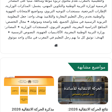
والتعليمية بالمغرب.نقدم محتوى تربوياً موثقاً ومدققاً، مبنياً على المصادر
الرسمية لوزارة التربية الوطنية والتكوين المهني، يشمل: المذكرات الوزارية،
الإطارات المرجعية، مستجدات التوجيه التربوي، ومواضيع الامتحانات الجهوية
والوطنية.نخدم رجال التعليم المغاربة والتلاميذ بهدف واحد: جعل المعلومة
التربوية الرسمية في متناول الجميع، بلغة واضحة وموثوقة.✦ مجال التخصص:
المناهج الدراسية المغربية، التقويم التربوي، المستجدات الوزارية ✦ المصادر:
وزارة التربية الوطنية المغربية، الأكاديميات الجهوية، النصوص الرسمية ✦
الهدف: توثيق كل ما يهم رجل التعليم في المغرب في مكان واحد موثوق
W
e
b
s
مواضيع مشابهة
i
t
e
نتائج الحركة الانتقالية 2026:
مذكرة الحركة الانتقالية 2026