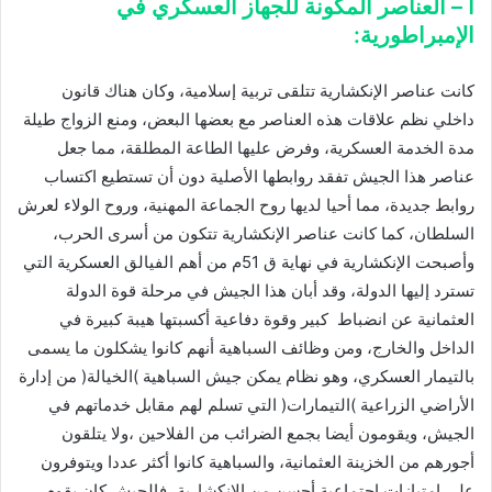
أ – العناصر المكونة للجهاز العسكري في
الإمبراطورية:
كانت عناصر الإنكشارية تتلقى تربية إسلامية، وكان هناك قانون
داخلي نظم علاقات هذه العناصر مع بعضها البعض، ومنع الزواج طيلة
مدة الخدمة العسكرية، وفرض عليها الطاعة المطلقة، مما جعل
عناصر هذا الجيش تفقد روابطها الأصلية دون أن تستطيع اكتساب
روابط جديدة، مما أحيا لديها روح الجماعة المهنية، وروح الولاء لعرش
السلطان، كما كانت عناصر الإنكشارية تتكون من أسرى الحرب،
وأصبحت الإنكشارية في نهاية ق 51م من أهم الفيالق العسكرية التي
تسترد إليها الدولة، وقد أبان هذا الجيش في مرحلة قوة الدولة
العثمانية عن انضباط كبير وقوة دفاعية أكسبتها هيبة كبيرة في
الداخل والخارج، ومن وظائف السباهية أنهم كانوا يشكلون ما يسمى
بالتيمار العسكري، وهو نظام يمكن جيش السباهية )الخيالة( من إدارة
الأراضي الزراعية )التيمارات( التي تسلم لهم مقابل خدماتهم في
الجيش، ويقومون أيضا بجمع الضرائب من الفلاحين ،ولا يتلقون
أجورهم من الخزينة العثمانية، والسباهية كانوا أكثر عددا ويتوفرون
على امتيازات اجتماعية أحسن من الإنكشارية ،فالجيش كان يقوم