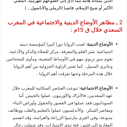
الدين بمكانة هامة مما أدى إلى خضوعهم للهرمية، المفتي
الأكبر أو شيخ الإسلام، قاضيا )الرملي والأناضول… (
2 ـ مظاهر الأوضاع الدينية والاجتماعية في المغرب
السعدي خلال ق 15م :
الأوضاع الدينية:
لعبت الزوايا دورا كبيرا كمؤسسة دينية
اجتماعية: نشر العلم والمعرفة، مركز للصلاة والذكر والأدعية،
تقوم بدور تربوي مهم في الأوساط الشعبية، ومأوى للمحتاجين
وعابري السبيل، كما تعتبر الزاوية الجزولية من أهم الزوايا
خلال هذه المرحلة وعنها تفرقت أهم الزوايا .
الأوضاع الاجتماعية:
تنوعت العناصر السكانية للمغرب خلال
عهد السعديين، فالأتراك والأوربيون، عملوا بالجيش، أما
السودانيون فقد عملوا في القصور والحقول وأوراش البناء
ومعاصر السكر، والأندلسيون عملوا بالتعليم والطب ووظائف
متنوعة، وفي القرى مارسوا الزراعة والغراسة، وقد انقسم
المغاربة إلى فئتين: فئة ذوي الامتيازات، وقد شملت رجال