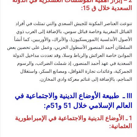
2 – إبراز أهمية المؤسسات العسكرية في الدولة
السعدية خلال ق 15:
تنوعت العناصر المكونة للجيش السعدي والتي تمثلت في أفراد
القبائل المغربية وخاصة قبائل سوس، بالإضافة إلى العرب ذوي
الأصول الأندلسية )الموريسكيون(، والأتراك، والأوربيين، كما أنشأ
السلطان أحمد المنصور الأسطول الحربي، وعمل على تحصين بعض
الموانئ خاصة العرائش والرباط وسلا، وقد تعددت مداخيل الدولة
السعدية في عهد أحمد المنصور، إذ شملت الضرائب، والرسوم
الجمركية، وعائدات تجارة القوافل، ومصانع السكر، واستغلال
المناجم، بالإضافة إلى غنائم معركة وادي المخازن.
IIІ ـ طبيعة الأوضاع الدينية والاجتماعية في
العالم الإسلامي خلال 51 و51م:
1 ـ الأوضاع الدينية والاجتماعية في الإمبراطورية
العثمانية: