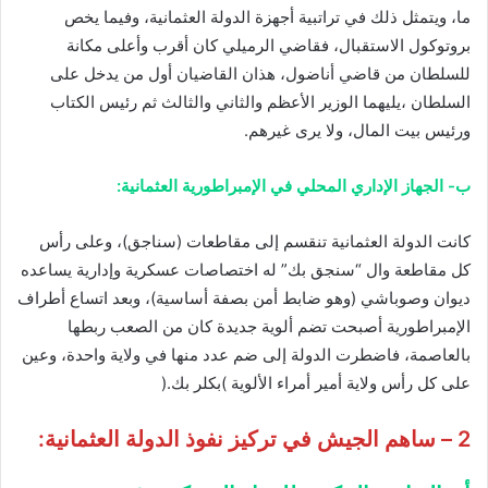
ما، ويتمثل ذلك في تراتبية أجهزة الدولة العثمانية، وفيما يخص
بروتوكول الاستقبال، فقاضي الرميلي كان أقرب وأعلى مكانة
للسلطان من قاضي أناضول، هذان القاضيان أول من يدخل على
السلطان ،يليهما الوزير الأعظم والثاني والثالث ثم رئيس الكتاب
ورئيس بيت المال، ولا يرى غيرهم.
ب- الجهاز الإداري المحلي في الإمبراطورية العثمانية:
كانت الدولة العثمانية تنقسم إلى مقاطعات (سناجق)، وعلى رأس
كل مقاطعة وال “سنجق بك” له اختصاصات عسكرية وإدارية يساعده
ديوان وصوباشي (وهو ضابط أمن بصفة أساسية)، وبعد اتساع أطراف
الإمبراطورية أصبحت تضم ألوية جديدة كان من الصعب ربطها
بالعاصمة، فاضطرت الدولة إلى ضم عدد منها في ولاية واحدة، وعين
على كل رأس ولاية أمير أمراء الألوية )بكلر بك.(
2 – ساهم الجيش في تركيز نفوذ الدولة العثمانية: