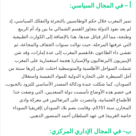
أ – في المجال السياسي:
تميز المغرب خلال حكم الوطاسيين بالتجرئة والتفكك السياسي، إذ
لم يعد نفوذ الدولة يتجاوز القسم الشمالي ما بين واد أم الربيع
وطنجة، مما أثار قبائل ضدها، هذا بالإضافة إلى الكوارث الطبيعية
التي عرفتها المرحلة، حيث توالت سنوات الجفاف والمجاعة، ثم
تفشي داء الطاعون ،فانقسم المغرب إلى عدة إمارات، وقد شن
الإيبيريون )البرتغاليون والإسبان( هجمة استعمارية على المغرب
شملت السواحل الأطلسية والمتوسطية احتلت على إثرها سبتة من
أجل السيطرة على التجارة الدولية للمواد النفيسة واستغلال
السودان، كما شكلت عبدة ودكالة المصدر الأساسي للتزود بالحبوب،
في خضم هذه الأوضاع تأسست دولة السعديين، التي وضعت حدا
للأطماع العثمانية، وانتصرت على البرتغاليين في معركة وادي
المخازن سنة 5151م، وقامت بضم بلاد السودان )إفريقيا السوداء
خاصة الغربية( في عهد السلطان أحمد المنصور الذهبي.
ب- في المجال الإداري المركزي: