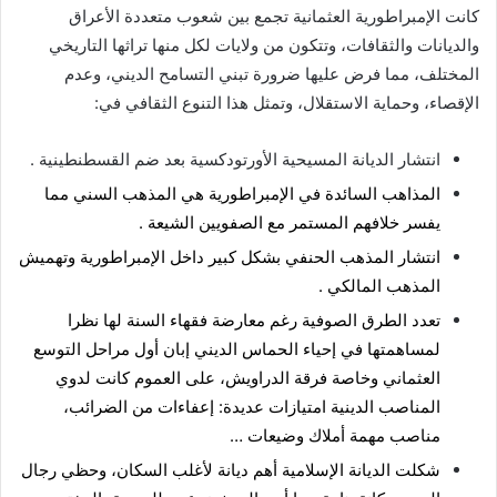
كانت الإمبراطورية العثمانية تجمع بين شعوب متعددة الأعراق
والديانات والثقافات، وتتكون من ولايات لكل منها تراثها التاريخي
المختلف، مما فرض عليها ضرورة تبني التسامح الديني، وعدم
الإقصاء، وحماية الاستقلال، وتمثل هذا التنوع الثقافي في:
انتشار الديانة المسيحية الأورتودكسية بعد ضم القسطنطينية .
المذاهب السائدة في الإمبراطورية هي المذهب السني مما
يفسر خلافهم المستمر مع الصفويين الشيعة .
انتشار المذهب الحنفي بشكل كبير داخل الإمبراطورية وتهميش
المذهب المالكي .
تعدد الطرق الصوفية رغم معارضة فقهاء السنة لها نظرا
لمساهمتها في إحياء الحماس الديني إبان أول مراحل التوسع
العثماني وخاصة فرقة الدراويش، على العموم كانت لدوي
المناصب الدينية امتيازات عديدة: إعفاءات من الضرائب،
مناصب مهمة أملاك وضيعات …
شكلت الديانة الإسلامية أهم ديانة لأغلب السكان، وحظي رجال