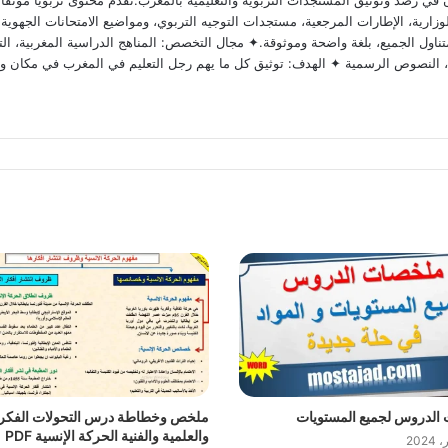
 رصد وتوثيق المستجدات التربوية والتعليمية بالمغرب.نقدم محتوى تربوياً موثقاً ومد
ارية، الإطارات المرجعية، مستجدات التوجيه التربوي، ومواضيع الامتحانات الجهوية وا
ناول الجميع، بلغة واضحة وموثوقة.✦ مجال التخصص: المناهج الدراسية المغربية، التق
وية، النصوص الرسمية ✦ الهدف: توثيق كل ما يهم رجل التعليم في المغرب في مكان و
الدروس لجميع المستويات
ملخص وخطاطة درس التحولات الفكر
والعلمية والفنية الحركة الإنسية PDF