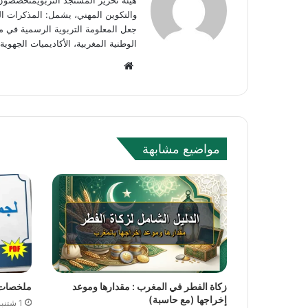
هيئة تحرير المستجد التربويمتخصصون في
والتكوين المهني، يشمل: المذكرات الوز
جعل المعلومة التربوية الرسمية في مت
الوطنية المغربية، الأكاديميات الجه
W
e
b
s
i
مواضيع مشابهة
t
e
زكاة الفطر في المغرب : مقدارها وموعد
ملخصات 
إخراجها (مع حاسبة)
1 شتنبر، 2024