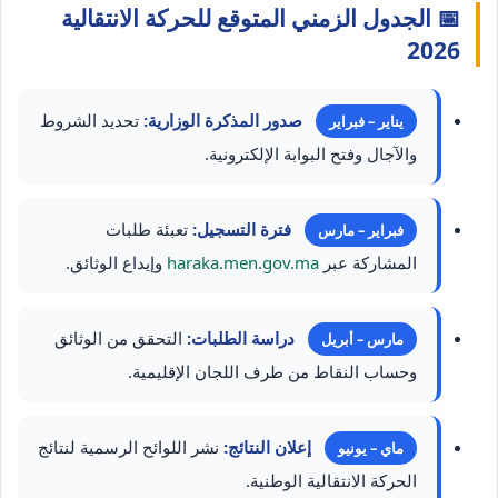
📅 الجدول الزمني المتوقع للحركة الانتقالية
2026
صدور المذكرة الوزارية:
تحديد الشروط
يناير – فبراير
والآجال وفتح البوابة الإلكترونية.
فترة التسجيل:
تعبئة طلبات
فبراير – مارس
المشاركة عبر
haraka.men.gov.ma
وإيداع الوثائق.
دراسة الطلبات:
التحقق من الوثائق
مارس – أبريل
وحساب النقاط من طرف اللجان الإقليمية.
إعلان النتائج:
نشر اللوائح الرسمية لنتائج
ماي – يونيو
الحركة الانتقالية الوطنية.