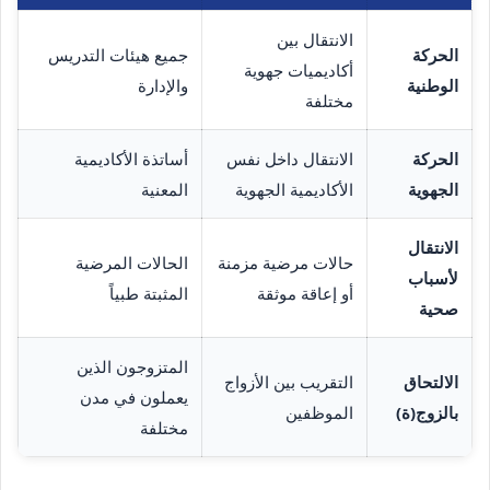
الانتقال بين
الحركة
جميع هيئات التدريس
أكاديميات جهوية
الوطنية
والإدارة
مختلفة
الحركة
الانتقال داخل نفس
أساتذة الأكاديمية
الجهوية
الأكاديمية الجهوية
المعنية
الانتقال
حالات مرضية مزمنة
الحالات المرضية
لأسباب
أو إعاقة موثقة
المثبتة طبياً
صحية
المتزوجون الذين
الالتحاق
التقريب بين الأزواج
يعملون في مدن
بالزوج(ة)
الموظفين
مختلفة