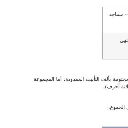
– مساجد
تهى
تومة بألف التأنيث الممدودة، أما المجموعة
اثة أحرف).
 الجموع.