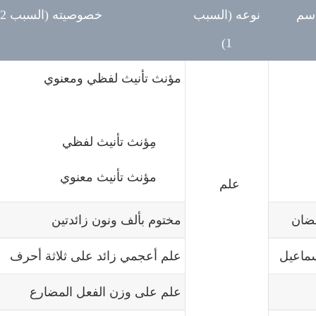
اسم
نوعه (السبب
خصوصيته (السبب 2)
1)
مؤنث تأنيث لفظي ومعنوي
مِؤنث تأنيث لفظي
مؤنث تأنيث معنوي
علم
ضان
مختوم بألف ونون زائدتين
سماعيل
علم أعجمي زائد على ثلاثة أحرف
علم على وزن الفعل المضارع