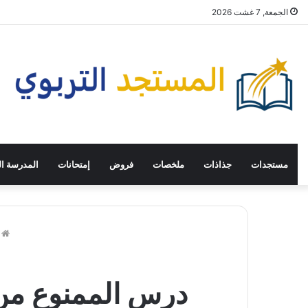
الجمعة, 7 غشت 2026
مستجدات
جذاذات
ملخصات
فروض
إمتحانات
المدرسة ال
me
درس الممنوع من ا