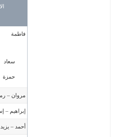
ال
فاطمة
سعاد
حمزة
مروان – رم
إبراهيم – إ
أحمد – يزيد