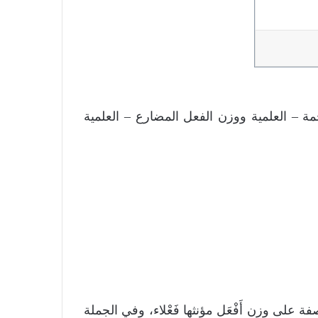
مة – العلمية ووزن الفعل المضارع – العلمية
على وزن أَفْعَل مؤنثها فَعْلاء، وفي الجملة