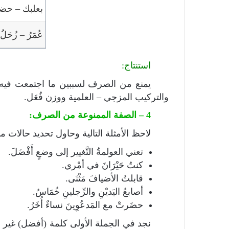
بعلبك – ح
عُمَرُ – زُحَلُ
استنتاج:
يمنع من الصرف لسببين ما اجتمعت فيه: ال
والتركيب المزجي – العلمية ووزن فُعَل.
4 – الصفة الممنوعة من الصرف:
لاحظ الأمثلة التالية وحاول تحديد حالات
تعني العولمةُ التَّغيير إلى وضعٍ أَفْضَلَ.
كنتُ حَيْرَانَ في أمْري.
قابلتُ الأضيافَ مَثْنَى.
أصابعُ اليَديْنِ والرِّجلينِ خُمَاسُ.
حضَرتْ مع المَدعُوِينَ نساءٌ أُخَرُ.
نجد في الجملة الأولى كلمة (أفضل) غير من