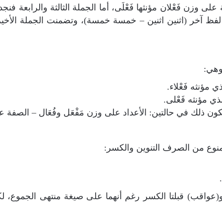
لى وزن فَعْلان مؤنثها فَعْلَى، أما الجملة الثالثة والرابعة فن
لفظ آخر (اثنين اثنين – خمسة خمسة)، وتضمنت الجملة الأخيرة
وهي:
 مؤنثه فَعْلاء.
ي مؤنثه فَعْلى.
 ذلك في حالتين: الأعداد على وزن مَفْعَل وفُعَال – الصفة عل
ممنوع من الصرف التنوين والكسر:
عواقب) قبلتا الكسر رغم أنهما على صيغة منتهى الجموع، لك