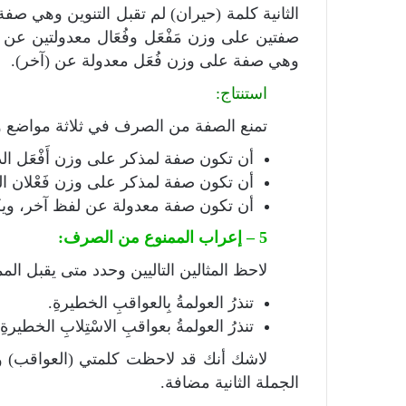
الثانية كلمة (حيران) لم تقبل التنوين وهي صفة ع
صفتين على وزن مَفْعَل وفُعَال معدولتين عن 
وهي صفة على وزن فُعَل معدولة عن (آخر).
استنتاج:
تمنع الصفة من الصرف في ثلاثة مواضع 
أن تكون صفة لمذكر على وزن أَفْعَل الذي
أن تكون صفة لمذكر على وزن فَعْلان الذ
أن تكون صفة معدولة عن لفظ آخر، ويكون
5 – إعراب الممنوع من الصرف:
لاحظ المثالين التاليين وحدد متى يقبل ال
تنذرُ العولمةُ بِالعواقبِ الخطيرةِ.
تنذرُ العولمةُ بعواقبِ الاسْتِلابِ الخطيرةِ.
لاشك أنك قد لاحظت كلمتي (العواقب) و(
الجملة الثانية مضافة.