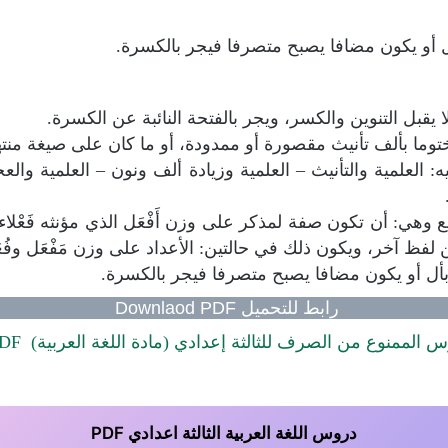
ل أو يكون مضافا يصبح متصرفا فيجر بالكسرة.
 يقبل التنوين والكسر، ويجر بالفتحة النائبة عن الكسرة.
ما بألف تأنيث مقصورة أو ممدودة، أو ما كان على صيغة منت
العلمية والتأنيث – العلمية وزيادة ألف ونون – العلمية والع
هي: أن تكون صفة لمذكر على وزن أَفْعَل الذي مؤنثه فَعْلاء
لفظ آخر، ويكون ذلك في حالتين: الأعداد على وزن مَفْعَل وفُع
بأل أو يكون مضافا يصبح متصرفا فيجر بالكسرة.
رابط للتحميل Downlaod PDF
 الممنوع من الصرف للثالثة إعدادي (مادة اللغة العربية)
PDF
دروس اللغة العربية الثالثة اعدادي PDF