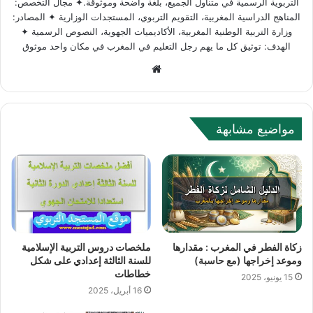
التربوية الرسمية في متناول الجميع، بلغة واضحة وموثوقة.✦ مجال التخصص:
المناهج الدراسية المغربية، التقويم التربوي، المستجدات الوزارية ✦ المصادر:
وزارة التربية الوطنية المغربية، الأكاديميات الجهوية، النصوص الرسمية ✦
الهدف: توثيق كل ما يهم رجل التعليم في المغرب في مكان واحد موثوق
W
e
b
s
مواضيع مشابهة
i
t
e
زكاة الفطر في المغرب : مقدارها
ملخصات دروس التربية الإسلامية
وموعد إخراجها (مع حاسبة)
للسنة الثالثة إعدادي على شكل
خطاطات
15 يونيو، 2025
16 أبريل، 2025