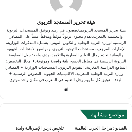
هيئة تحرير المستجد التربوي
هيئة تحرير المستجد التربويمتخصصون في رصد وتوثيق المستجدات التربوية
والتعليمية بالمغرب.نقدم محتوى تربوياً موثقاً ومدققاً، مبنياً على المصادر
الرسمية لوزارة التربية الوطنية والتكوين المهني، يشمل: المذكرات الوزارية،
الإطارات المرجعية، مستجدات التوجيه التربوي، ومواضيع الامتحانات الجهوية
والوطنية.نخدم رجال التعليم المغاربة والتلاميذ بهدف واحد: جعل المعلومة
التربوية الرسمية في متناول الجميع، بلغة واضحة وموثوقة.✦ مجال التخصص:
المناهج الدراسية المغربية، التقويم التربوي، المستجدات الوزارية ✦ المصادر:
وزارة التربية الوطنية المغربية، الأكاديميات الجهوية، النصوص الرسمية ✦
الهدف: توثيق كل ما يهم رجل التعليم في المغرب في مكان واحد موثوق
W
e
b
s
مواضيع مشابهة
i
t
بالفيديو : مراحل الحرب العالمية
تلخيص درس الإمبريالية وليدة
e