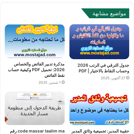
b
s
مواضيع مشابهة
i
t
e
مذكرة تدبير الفائض والخصاص
جدول الترقي في الرتب 2026
2026: تحميل PDF وكيفية حساب
وحساب النقاط بالاختيار | PDF
نقط الفائض
27 أكتوبر، 2025
1 شتنبر، 2025
حقيبة المدير: تجميعية وثائق المدير
code massar taalim ma رقم