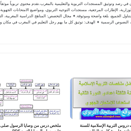
 رصد وتوثيق المستجدات التربوية والتعليمية بالمغرب.نقدم محتوى تربوياً موثقاً ومد
ارية، الإطارات المرجعية، مستجدات التوجيه التربوي، ومواضيع الامتحانات الجهوية وا
ناول الجميع، بلغة واضحة وموثوقة.✦ مجال التخصص: المناهج الدراسية المغربية، التق
وية، النصوص الرسمية ✦ الهدف: توثيق كل ما يهم رجل التعليم في المغرب في مكان و
روس التربية الإسلامية للسنة
ملخص درس من وصايا الرسول صلى ا
 إعدادي على شكل خطاطات
عليه وسلم الوصايا التسع PDF