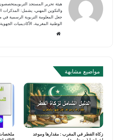
هيئة تحرير المستجد التربويمتخصصون في
والتكوين المهني، يشمل: المذكرات الوز
جعل المعلومة التربوية الرسمية في مت
الوطنية المغربية، الأكاديميات الجه
Website
مواضيع مشابهة
زكاة الفطر في المغرب : مقدارها وموعد
ملخصات د
إخراجها (مع حاسبة)
الثالثة