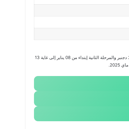
ستجرى فروض مادة اللغة العربية الجذع المشترك علمي و آداب PDF الدورة الاولى المرحلة الاولى إبتداء من 27 نونبر إلى غاية 2 دجنبر والمرحلة الثانية إبتداء من 08 يناير إلى غاية 13