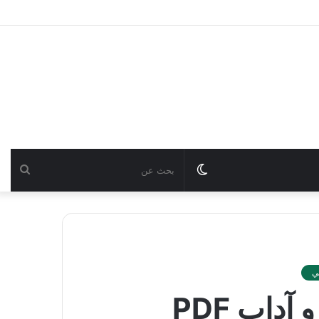
Switch
بحث
skin
عن
ي
داب PDF