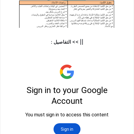
|| >> التفاصيل :