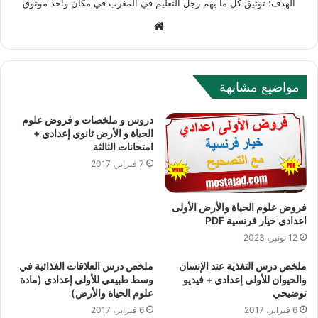
الهدف: توثيق كل ما يهم رجل التعليم في المغرب في مكان واحد موثوق
W
e
b
s
مواضيع مشابهة
i
t
دروس و ملخصات و فروض علوم
e
الحياة و الأرض ثانوي إعدادي +
امتحانات الثالثة
7 فبراير، 2017
فروض علوم الحياة والأرض الأولى
اعدادي خيار فرنسية PDF
12 نونبر، 2023
ملخص درس التغذية عند الإنسان
ملخص درس العلاقات الغذائية في
والحيوان للأولى إعدادي + فيديو
وسط طبيعي للأولى إعدادي (مادة
توضيحي
علوم الحياة والأرض)
6 فبراير، 2017
6 فبراير، 2017